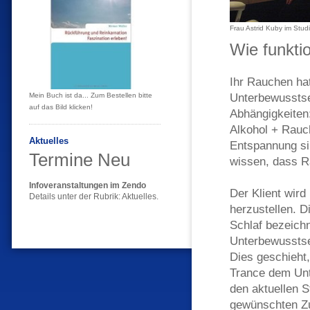
Frau Astrid Kuby im Stud
Wie funkti
Ihr Rauchen ha
Unterbewusstse
Mein Buch ist da... Zum Bestellen bitte
auf das Bild klicken!
Abhängigkeiten
Alkohol + Rauc
Aktuelles
Entspannung si
Termine Neu
wissen, dass R
Infoveranstaltungen im Zendo
Der Klient wir
Details unter der Rubrik: Aktuelles.
herzustellen. 
Schlaf bezeich
Unterbewusstse
Dies geschieht
Trance dem Unt
den aktuellen 
gewünschten Zu