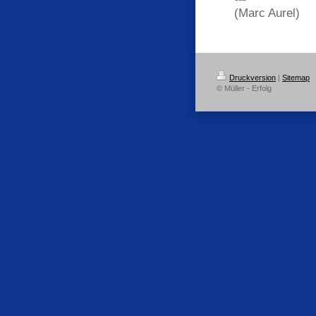
(Marc Aurel)
Druckversion
|
Sitemap
© Müller - Erfolg