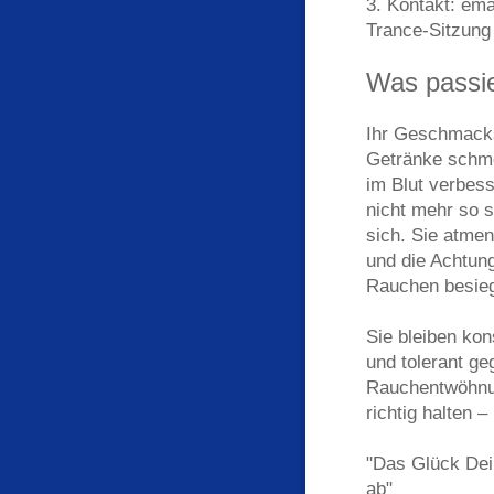
3. Kontakt: emai
Trance-Sitzung
Was passie
Ihr Geschmacks
Getränke schme
im Blut verbes
nicht mehr so s
sich. Sie atmen
und die Achtun
Rauche
Sie bleiben kon
und tolerant ge
Rauchentwöhnun
richtig halten 
"Das Glück Dei
ab"